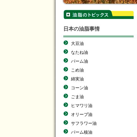
日本の油脂事情
大豆油
なたね油
パーム油
こめ油
綿実油
コーン油
ごま油
ヒマワリ油
オリーブ油
サフラワー油
パーム核油