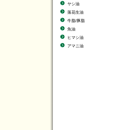
ヤシ油
落花生油
牛脂/豚脂
魚油
ヒマシ油
アマニ油