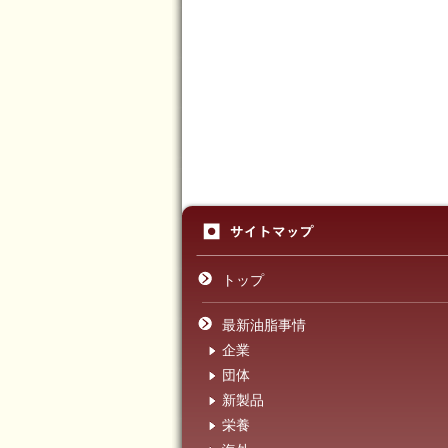
トップ
最新油脂事情
企業
団体
新製品
栄養