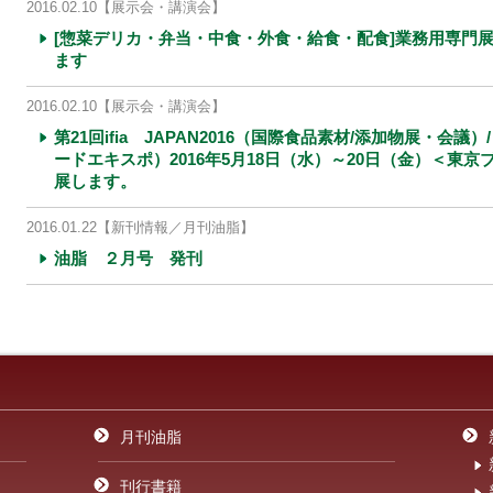
2016.02.10
【展示会・講演会】
[惣菜デリカ・弁当・中食・外食・給食・配食]業務用専門展第
ます
2016.02.10
【展示会・講演会】
第21回ifia JAPAN2016（国際食品素材/添加物展・会議）/
ードエキスポ）2016年5月18日（水）～20日（金）＜東
展します。
2016.01.22
【新刊情報／月刊油脂】
油脂 ２月号 発刊
月刊油脂
刊行書籍